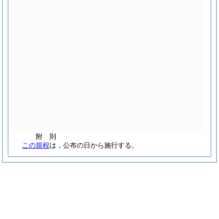
附
則
この規程
は，公布の日から施行する。