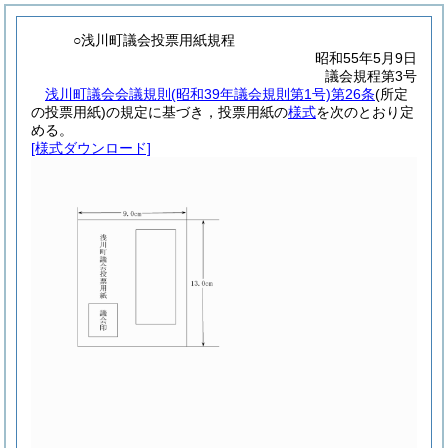
○浅川町議会投票用紙規程
昭和55年5月9日
議会規程第3号
浅川町議会会議規則
(昭和39年議会規則第1号)
第26条
(所定
の投票用紙)
の規定に基づき，投票用紙の
様式
を次のとおり定
める。
[様式ダウンロード]