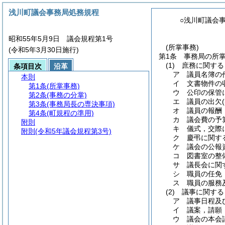
浅川町議会事務局処務規程
○浅川町議会
昭和55年5月9日 議会規程第1号
(所掌事務)
(令和5年3月30日施行)
第1条
事務局の所
(1)
庶務に関する
条項目次
沿革
ア
議員名簿の
本則
イ
文書物件の
第1条
(所掌事務)
ウ
公印の保管
第2条
(事務の分掌)
エ
議員の出欠
第3条
(事務局長の専決事項)
オ
議員の報酬
第4条
(町規程の準用)
カ
議会費の予
附則
キ
儀式，交際
附則
(令和5年議会規程第3号)
ク
慶弔に関す
ケ
議会の公報
コ
図書室の整
サ
議長会に関
シ
職員の任免
ス
職員の服務
(2)
議事に関する
ア
議事日程及
イ
議案，請願
ウ
議会の本会