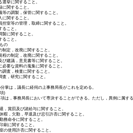
る選挙に関すること。
録に関すること。
議等の調製，保管に関すること。
人に関すること。
員控室等の管理，取締に関すること。
すること。
調製に関すること。
すること。
もの
の制定，改廃に関すること。
規程の制定，改廃に関すること。
及び建議，意見書等に関すること。
に必要な資料の蒐集に関すること。
の調査，検査に関すること。
調査，研究に関すること。
の分掌は，議長に経伺の上事務局長がこれを定める。
項)
事項は，事務局長において専決することができる。
ただし，異例に属す
退，賞罰及び諸給与に関すること。
休暇，欠勤，早退及び忌引許否に関すること。
勤務命令に関すること。
印刷に関すること。
室の使用許否に関すること。