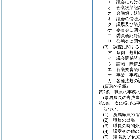
エ
議会におけ
オ
会議次第記
カ
会議録，決
キ
議会の傍聴
ク
議場及び議
ケ
委員会に関
コ
委員会記録
サ
公聴会に関
(3)
調査に関する
ア
条例，規則
イ
議会関係諸
ウ
請願，陳情
エ
各議案審議
オ
事業，事務
カ
各種法規の
(事務の分掌)
第2条
職員の事務
(事務局長の専決事
第3条
次に掲げる
らない。
(1)
所属職員の進
(2)
職員の出張，
(3)
職員の時間外
(4)
議案その他の
(5)
議場及び附属