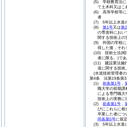
(5)
学校教育法に
て土木科又はこ
(6)
高等学校等に
者
(7)
5年以上水道
(8)
第1号
又は
第
の専攻科におい
関する技術上の
(9)
外国の学校に
得した後，それ
(10)
技術士法
(昭
者に限る。)
であ
(11)
建設業法施
道に関する技術
(水道技術管理者の
第4条
法第19条第
(1)
前条第1号
，
職大学の前期課
による専門職大
技術上の実務に
(2)
前条第1号
，
びにこれらに相
卒業した者につ
同条第5号
に規
(3)
5年以上水道