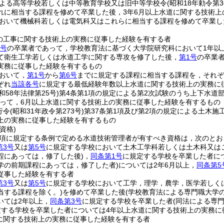
よる高等学校若しくは中等教育学校又は旧中等学校令
(昭和18年勅令第3
れに相当する課程を修めて卒業した後，3年6月以上水道に関する技術上
おいて機械科若しくは電気科又はこれらに相当する課程を修めて卒業し
の工事に関する技術上の実務に従事した経験を有する者
2号
の卒業者であって，学校教育法に基づく大学院研究科において1年以
て衛生工学若しくは水道工学に関する専攻を修了した後，
第1号
の卒業
実務に従事した経験を有するもの
おいて，
第1号
から
第6号
までに規定する課程に相当する課程を，それぞ
ぞれ
当該各号
に規定する最低経験年数以上水道に関する技術上の実務に
和58年法律第25号)
第4条第1項の規定による第2次試験のうち上下水道
って，6月以上水道に関する技術上の実務に従事した経験を有するもの
行令
(昭和31年政令第273号)
第37条第1項及び第2項の規定による土木施
上の実務に従事した経験を有するもの
資格)
3項に規定する条例で定める水道技術管理者が有すべき資格は，次のと
第3号
又は
第5号
に規定する学校において土木工学科若しくは土木科又は
程にあっては，修了した後)
，
同条第1号
に規定する学校を卒業した者につ
学の前期課程にあっては，修了した者)
については2年6月以上，
同条第5
従事した経験を有する者
第3号
又は
第5号
に規定する学校において工学，理学，農学，医学若しく
当する課程を除く。)
を修めて卒業した後
(学校教育法による専門職大学
いては2年以上，
同条第3号
に規定する学校を卒業した者
(同法による専
定する学校を卒業した者については4年以上水道に関する技術上の実務に
に関する技術上の実務に従事した経験を有する者