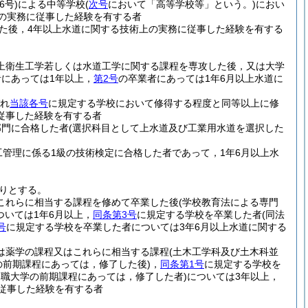
6号)
による中等学校
(
次号
において「高等学校等」という。)
におい
の実務に従事した経験を有する者
た後，4年以上水道に関する技術上の実務に従事した経験を有する
上衛生工学若しくは水道工学に関する課程を専攻した後，又は大学
者にあっては1年以上，
第2号
の卒業者にあっては1年6月以上水道に
れ
当該各号
に規定する学校において修得する程度と同等以上に修
従事した経験を有する者
部門に合格した者
(選択科目として上水道及び工業用水道を選択した
工管理に係る1級の技術検定に合格した者であって，1年6月以上水
おりとする。
これらに相当する課程を修めて卒業した後
(学校教育法による専門
いては1年6月以上，
同条第3号
に規定する学校を卒業した者
(同法
号
に規定する学校を卒業した者については3年6月以上水道に関する
は薬学の課程又はこれらに相当する課程
(土木工学科及び土木科並
の前期課程にあっては，修了した後)
，
同条第1号
に規定する学校を
門職大学の前期課程にあっては，修了した者)
については3年以上，
従事した経験を有する者