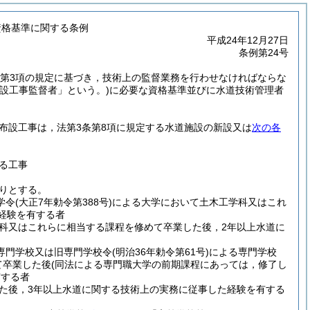
資格基準に関する条例
平成24年12月27日
条例第24号
9条第3項の規定に基づき，技術上の監督業務を行わせなければならな
布設工事監督者」という。)
に必要な資格基準並びに水道技術管理者
布設工事は，法第3条第8項に規定する水道施設の新設又は
次の各
る工事
おりとする。
学令
(大正7年勅令第388号)
による大学において土木工学科又はこれ
経験を有する者
科又はこれらに相当する課程を修めて卒業した後，2年以上水道に
専門学校又は旧専門学校令
(明治36年勅令第61号)
による専門学校
て卒業した後
(同法による専門職大学の前期課程にあっては，修了し
有する者
た後，3年以上水道に関する技術上の実務に従事した経験を有する