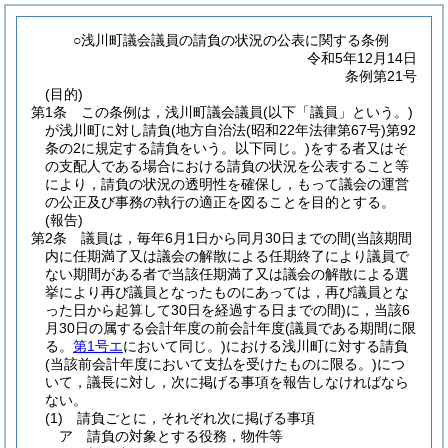
○浅川町議会議員の請負の状況の公表に関する条例
令和5年12月14日
条例第21号
(目的)
第1条
この条例は，浅川町議会議員
(以下「議員」という。)
が浅川町に対し請負
(地方自治法
(昭和22年法律第67号)
第92
条の2に規定する請負をいう。以下同じ。)
をする者又はそ
の支配人である場合における請負の状況を公表すること等
により，請負の状況の透明性を確保し，もって議会の運営
の公正及び事務の執行の適正を図ることを目的とする。
(報告)
第2条
議員は，毎年6月1日から同月30日までの間
(当該期間
内に任期満了又は議会の解散による任期終了により議員で
ない期間がある者で当該任期満了又は議会の解散による選
挙により再び議員となったものにあっては，再び議員とな
った日から起算して30日を経過する日までの間)
に，当該6
月30日の属する会計年度の前会計年度
(議員である期間に限
る。
第1号エ
において同じ。)
における浅川町に対する請負
(当該前会計年度において支払を受けたものに限る。)
につ
いて，議長に対し，次に掲げる事項を報告しなければなら
ない。
(1)
請負ごとに，それぞれ次に掲げる事項
ア
請負の対象とする役務，物件等