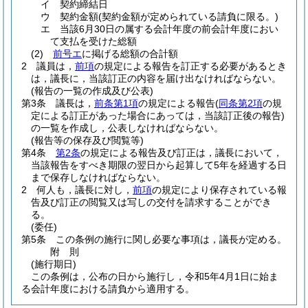
イ
契約締結日
ウ
契約金額
(契約金額が定められている請負に限る。)
エ
当該6月30日の属する会計年度の前会計年度におい
て支払を受けた総額
(2)
前号エ
に掲げる総額の合計額
2
議員は，
前項
の規定による報告を訂正する必要があるとき
は，議長に，当該訂正の内容を届け出なければならない。
(報告の一覧の作成及び公表)
第3条
議長は，
前条第1項
の規定による報告
(
同条第2項
の規
定による訂正があった場合にあっては，当該訂正後の報告)
の一覧を作成し，公表しなければならない。
(報告等の保存及び閲覧等)
第4条
第2条
の規定による報告及び訂正は，議長において，
当該報告をすべき期限の翌日から起算して5年を経過する日
まで保存しなければならない。
2
何人も，議長に対し，
前項
の規定により保存されている報
告及び訂正の閲覧又は写しの交付を請求することができ
る。
(委任)
第5条
この条例の施行に関し必要な事項は，議長が定める。
附
則
(施行期日)
この条例は，公布の日から施行し，令和5年4月1日に始ま
る会計年度における請負から適用する。