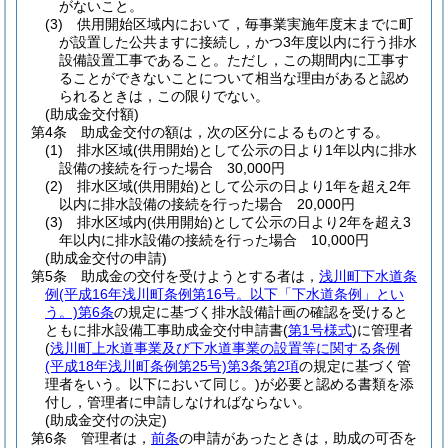
がないこと。
(3)
供用開始区域内において，毎事業実施年度末までに町
が設置した公共ますに接続し，かつ3年度以内に行う排水
設備設置工事であること。
ただし，この期間内に工事す
ることができないことについて相当な理由があると認め
られるときは，この限りでない。
(助成金交付額)
第4条
助成金交付の額は，次の区分によるものとする。
(1)
排水区域
(供用開始)
として公示の日より1年以内に排水
設備の接続を行った場合 30,000円
(2)
排水区域
(供用開始)
として公示の日より1年を超え2年
以内に排水設備の接続を行った場合 20,000円
(3)
排水区域内
(供用開始)
として公示の日より2年を超え3
年以内に排水設備の接続を行った場合 10,000円
(助成金交付の申請)
第5条
助成金の交付を受けようとする者は，
浅川町下水道条
例
(平成16年浅川町条例第16号。以下「下水道条例」とい
う。)
第6条
の規定に基づく排水設備計画の確認を受けると
ともに排水設備工事助成金交付申請書
(
第1号様式
)
に管理者
(
浅川町上水道事業及び下水道事業の設置等に関する条例
(平成18年浅川町条例第25号)
第3条第2項
の規定に基づく管
理者をいう。以下において同じ。)
が必要と認める書類を添
付し，管理者に申請しなければならない。
(助成金交付の決定)
第6条
管理者は，
前条
の申請があったときは，助成の可否を