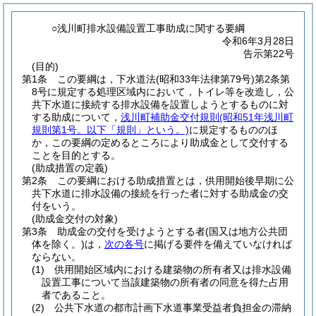
○浅川町排水設備設置工事助成に関する要綱
令和6年3月28日
告示第22号
(目的)
第1条
この要綱は，下水道法
(昭和33年法律第79号)
第2条第
8号に規定する処理区域内において，トイレ等を改造し，公
共下水道に接続する排水設備を設置しようとするものに対
する助成について，
浅川町補助金交付規則
(昭和51年浅川町
規則第1号。以下「規則」という。)
に規定するもののほ
か，この要綱の定めるところにより助成金として交付する
ことを目的とする。
(助成措置の定義)
第2条
この要綱における助成措置とは，供用開始後早期に公
共下水道に排水設備の接続を行った者に対する助成金の交
付をいう。
(助成金交付の対象)
第3条
助成金の交付を受けようとする者
(国又は地方公共団
体を除く。)
は，
次の各号
に掲げる要件を備えていなければ
ならない。
(1)
供用開始区域内における建築物の所有者又は排水設備
設置工事について当該建築物の所有者の同意を得た占用
者であること。
(2)
公共下水道の都市計画下水道事業受益者負担金の滞納