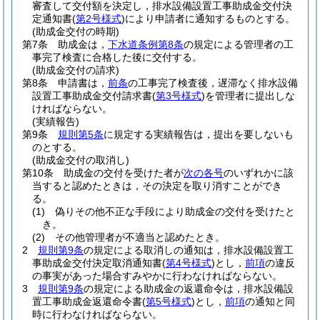
審査して交付額を決定し，排水設備設置工事助成金交付決
定通知書
(
第2号様式
)
により申請者に通知するものとする。
(助成金交付の時期)
第7条
助成金は，
下水道条例第8条
の規定による管理者の工
事完了検査に合格した後に交付する。
(助成金交付の請求)
第8条
申請書は，
前条
の工事完了検査後，遅滞なく排水設備
設置工事助成金交付請求書
(
第3号様式
)
を管理者に提出しな
ければならない。
(実績報告)
第9条
規則第5条
に規定する実績報告は，提出を要しないも
のとする。
(助成金交付の取消し)
第10条
助成金の交付を受けた者が
次の各号
のいずれかに該
当すると認めたときは，その決定を取り消すことができ
る。
(1)
偽りその他不正な手段により助成金の交付を受けたと
き。
(2)
その他管理者が不適当と認めたとき。
2
規則第9条
の規定による取消しの通知は，排水設備設置工
事助成金交付決定取消通知書
(
第4号様式
)
とし，
前項
の違反
の事実があった場合すみやかに行わなければならない。
3
規則第9条
の規定による助成金の返還命令は，排水設備設
置工事助成金返還命令書
(
第5号様式
)
とし，
前項
の通知と同
時に行わなければならない。