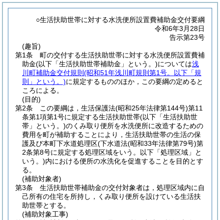
○生活扶助世帯に対する水洗便所設置費補助金交付要綱
令和6年3月28日
告示第23号
(趣旨)
第1条
町の交付する生活扶助世帯に対する水洗便所設置費補
助金
(以下「生活扶助世帯補助金」という。)
については
浅
川町補助金交付規則
(昭和51年浅川町規則第1号。以下「規
則」という。)
に規定するもののほか，この要綱の定めると
ころによる。
(目的)
第2条
この要綱は，生活保護法
(昭和25年法律第144号)
第11
条第1項第1号に規定する生活扶助世帯
(以下「生活扶助世
帯」という。)
のくみ取り便所を水洗便所に改造するための
費用を町が補助することにより，生活扶助世帯の生活の保
護及び本町下水道処理区
(下水道法
(昭和33年法律第79号)
第
2条第8号に規定する処理区域をいう。以下「処理区域」と
いう。)
内における便所の水洗化を促進することを目的とす
る。
(補助対象者)
第3条
生活扶助世帯補助金の交付対象者は，処理区域内に自
己所有の住宅を所持し，くみ取り便所を設けている生活扶
助世帯とする。
(補助対象工事)