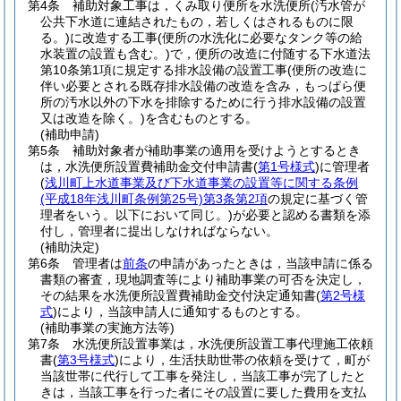
第4条
補助対象工事は，くみ取り便所を水洗便所
(汚水管が
公共下水道に連結されたもの，若しくはされるものに限
る。)
に改造する工事
(便所の水洗化に必要なタンク等の給
水装置の設置も含む。)
で，便所の改造に付随する下水道法
第10条第1項に規定する排水設備の設置工事
(便所の改造に
伴い必要とされる既存排水設備の改造を含み，もっぱら便
所の汚水以外の下水を排除するために行う排水設備の設置
又は改造を除く。)
を含むものとする。
(補助申請)
第5条
補助対象者が補助事業の適用を受けようとするとき
は，水洗便所設置費補助金交付申請書
(
第1号様式
)
に管理者
(
浅川町上水道事業及び下水道事業の設置等に関する条例
(平成18年浅川町条例第25号)
第3条第2項
の規定に基づく管
理者をいう。以下において同じ。)
が必要と認める書類を添
付し，管理者に提出しなければならない。
(補助決定)
第6条
管理者は
前条
の申請があったときは，当該申請に係る
書類の審査，現地調査等により補助事業の可否を決定し，
その結果を水洗便所設置費補助金交付決定通知書
(
第2号様
式
)
により，当該申請人に通知するものとする。
(補助事業の実施方法等)
第7条
水洗便所設置事業は，水洗便所設置工事代理施工依頼
書
(
第3号様式
)
により，生活扶助世帯の依頼を受けて，町が
当該世帯に代行して工事を発注し，当該工事が完了したと
きは，当該工事を行った者にその設置に要した費用を支払