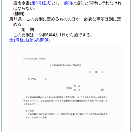
還命令書
(
第9号様式
)
とし，
前項
の通知と同時に行わなけれ
ばならない。
(補則)
第11条
この要綱に定めるもののほか，必要な事項は別に定
める。
附
則
この要綱は，令和6年4月1日から施行する。
第1号様式
(第5条関係)