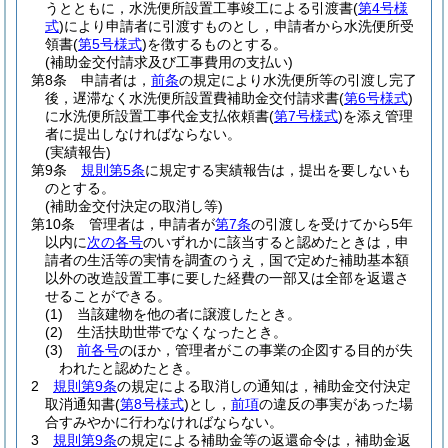
うとともに，水洗便所設置工事竣工による引渡書
(
第4号様
式
)
により申請者に引渡すものとし，申請者から水洗便所受
領書
(
第5号様式
)
を徴するものとする。
(補助金交付請求及び工事費用の支払い)
第8条
申請者は，
前条
の規定により水洗便所等の引渡し完了
後，遅滞なく水洗便所設置費補助金交付請求書
(
第6号様式
)
に水洗便所設置工事代金支払依頼書
(
第7号様式
)
を添え管理
者に提出しなければならない。
(実績報告)
第9条
規則第5条
に規定する実績報告は，提出を要しないも
のとする。
(補助金交付決定の取消し等)
第10条
管理者は，申請者が
第7条
の引渡しを受けてから5年
以内に
次の各号
のいずれかに該当すると認めたときは，申
請者の生活等の実情を調査のうえ，国で定めた補助基本額
以外の改造設置工事に要した経費の一部又は全部を返還さ
せることができる。
(1)
当該建物を他の者に譲渡したとき。
(2)
生活扶助世帯でなくなったとき。
(3)
前各号
のほか，管理者がこの事業の企図する目的が失
われたと認めたとき。
2
規則第9条
の規定による取消しの通知は，補助金交付決定
取消通知書
(
第8号様式
)
とし，
前項
の違反の事実があった場
合すみやかに行わなければならない。
3
規則第9条
の規定による補助金等の返還命令は，補助金返