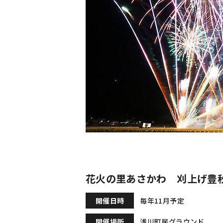
花火の里あさかわ 刈上げ豊
開催日時
毎年11月予定
開催場所
浅川町民グラウンド