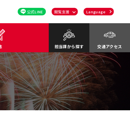
公式LINE
閲覧支援
Language
誌
担当課から探す
交通アクセス
るさと応援寄付金
関連
川町紹介Movie
談・消費者行政