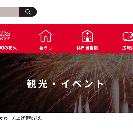
検索
町の花火
暮らし
休日当番医
広報
生活・その他
浅川町の歩み
福祉
浅川町オープンデータ
商工業関連
ふ
住宅・建築・道路・土木
広報あさかわ
年金・保険
各種公表データ
文化・スポーツ施設
浅
上下水道・都市計画
各課へのお問い合わせ
税金
届出様式ダウンロード
防犯・交通・行政相
観光・イベント
環境・衛生
公共機関へのお問い合わせ
農業関連
例規集
かわ 刈上げ豊秋花火