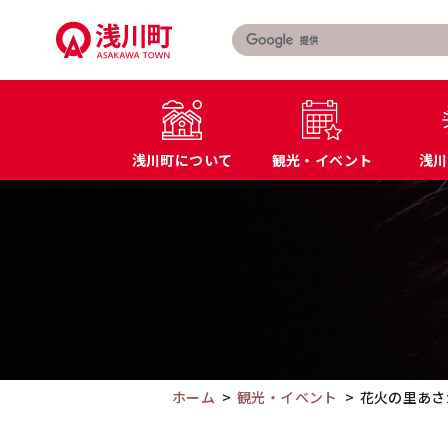
こ
の
ペ
ー
ジ
の
浅川町について
観光・イベント
浅川
本
文
こ
町長あいさつ
届出・証明書
へ
こ
浅川町の概要
マイナンバー
移
か
特産品・名産品
教育
動
ら
交通アクセス
防災
本
文
で
す。
ホーム
観光・イベント
花火の里あさ