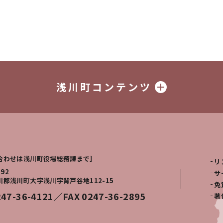
浅川町コンテンツ
合わせは浅川町役場総務課まで］
リ
292
サ
川郡浅川町大字浅川字背戸谷地112-15
免
247-36-4121／FAX 0247-36-2895
著