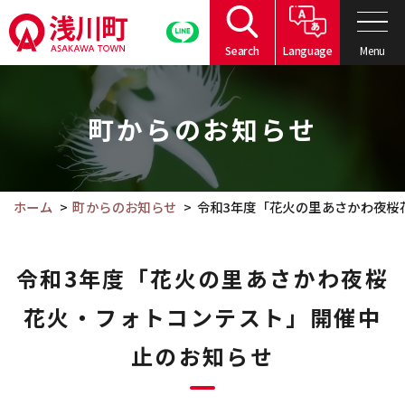
こ
の
Menu
Search
Language
ペ
こ
ー
こ
ジ
町からのお知らせ
か
の
ら
本
本
文
文
ホーム
町からのお知らせ
令和3年度「花火の里あさかわ夜桜
へ
で
移
す。
動
令和3年度「花火の里あさかわ夜桜
花火・フォトコンテスト」開催中
止のお知らせ