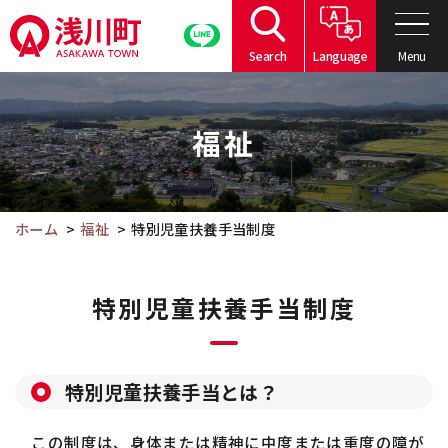
こ
の
Menu
Search
Language
ペ
こ
ー
こ
ジ
福祉
か
の
ら
本
本
文
文
ホーム
福祉
特別児童扶養手当制度
へ
で
移
す。
動
特別児童扶養手当制度
特別児童扶養手当とは？
この制度は、身体または精神に中度または重度の障が