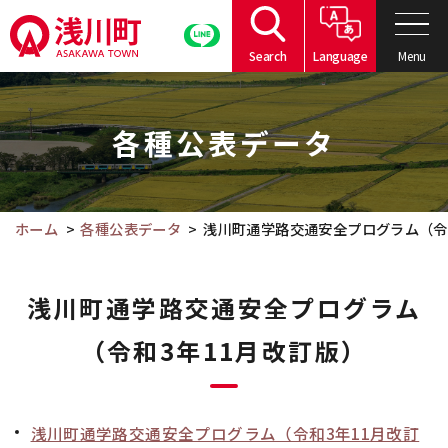
こ
の
Menu
Search
Language
ペ
こ
ー
こ
ジ
各種公表データ
か
の
ら
本
本
文
文
ホーム
各種公表データ
浅川町通学路交通安全プログラム（令
へ
で
移
す。
動
浅川町通学路交通安全プログラム
（令和3年11月改訂版）
浅川町通学路交通安全プログラム（令和3年11月改訂