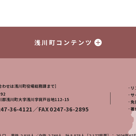
浅川町コンテンツ
合わせは浅川町役場総務課まで］
リ
292
サ
川郡浅川町大字浅川字背戸谷地112-15
免
247-36-4121／FAX 0247-36-2895
著
人口
男性
2,815人
女性
2,760人
計
5,575人［2,177世帯］
2026年07