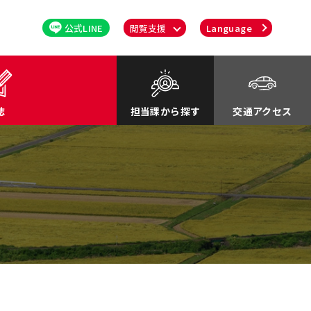
公式LINE
閲覧支援
Language
誌
担当課から探す
交通アクセス
るさと応援寄付金
関連
川町紹介Movie
談・消費者行政