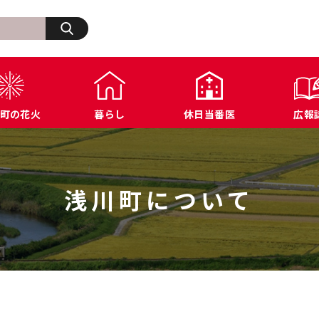
検索
町の花火
暮らし
休日当番医
広報
生活・その他
浅川町の歩み
福祉
浅川町オープンデータ
商工業関連
ふ
住宅・建築・道路・土木
広報あさかわ
年金・保険
各種公表データ
文化・スポーツ施設
浅
上下水道・都市計画
各課へのお問い合わせ
税金
届出様式ダウンロード
防犯・交通・行政相
浅川町について
環境・衛生
公共機関へのお問い合わせ
農業関連
例規集