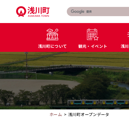
こ
の
ペ
ー
ジ
の
浅川町について
観光・イベント
浅川
本
文
こ
町長あいさつ
届出・証明書
へ
こ
浅川町の概要
マイナンバー
移
か
特産品・名産品
教育
動
ら
交通アクセス
防災
本
文
で
す。
ホーム
浅川町オープンデータ