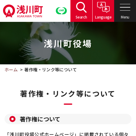
こ
の
Menu
Search
Language
ペ
こ
ー
こ
ジ
浅川町役場
か
の
ら
本
本
文
文
ホーム
著作権・リンク等について
へ
で
移
す。
動
著作権・リンク等について
著作権について
「浅川町役場公式ホームページ」に掲載されている個々