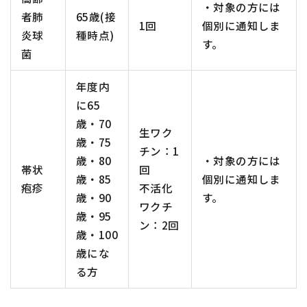
・対象の方には
者肺
65歳(接
1回
個別に通知しま
炎球
種時点)
す。
菌
年度内
に65
歳・70
生ワク
歳・75
チン：1
歳・80
・対象の方には
帯状
回
歳・85
個別に通知しま
疱疹
不活化
歳・90
す。
ワクチ
歳・95
ン：2回
歳・100
歳にな
る方