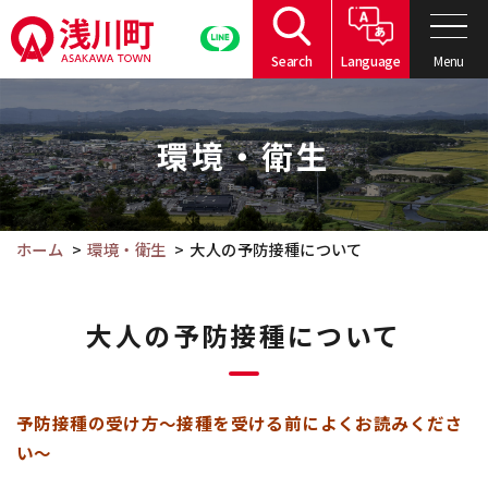
こ
の
Menu
Search
Language
ペ
こ
ー
こ
ジ
環境・衛生
か
の
ら
本
本
文
文
ホーム
環境・衛生
大人の予防接種について
へ
で
移
す。
動
大人の予防接種について
予防接種の受け方～接種を受ける前によくお読みくださ
い～