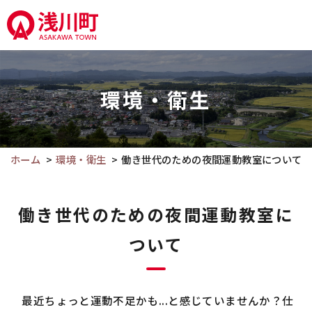
こ
の
ペ
こ
ー
こ
ジ
環境・衛生
か
の
ら
本
本
文
文
ホーム
環境・衛生
働き世代のための夜間運動教室について
へ
で
移
す。
動
働き世代のための夜間運動教室に
ついて
最近ちょっと運動不足かも...と感じていませんか？仕