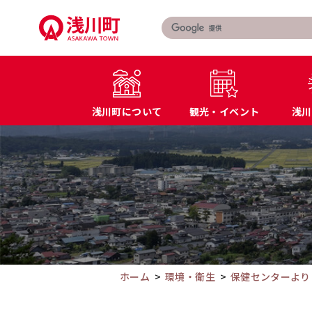
こ
の
ペ
ー
ジ
の
浅川町について
観光・イベント
浅川
本
文
こ
町長あいさつ
届出・証明書
へ
こ
浅川町の概要
マイナンバー
移
か
特産品・名産品
教育
動
ら
交通アクセス
防災
本
文
で
す。
ホーム
環境・衛生
保健センターより