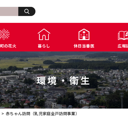
検索
町の花火
暮らし
休日当番医
広報
生活・その他
浅川町の歩み
福祉
浅川町オープンデータ
商工業関連
ふ
住宅・建築・道路・土木
広報あさかわ
年金・保険
各種公表データ
文化・スポーツ施設
浅
上下水道・都市計画
各課へのお問い合わせ
税金
届出様式ダウンロード
防犯・交通・行政相
環境・衛生
環境・衛生
公共機関へのお問い合わせ
農業関連
例規集
赤ちゃん訪問（乳児家庭全戸訪問事業）