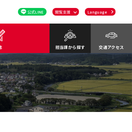
公式LINE
閲覧支援
Language
誌
担当課から探す
交通アクセス
るさと応援寄付金
関連
川町紹介Movie
談・消費者行政