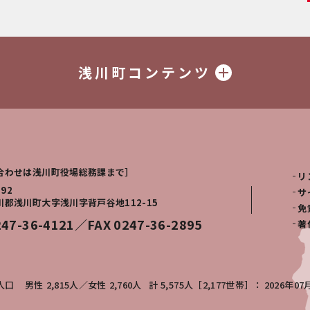
浅川町コンテンツ
合わせは浅川町役場総務課まで］
リ
292
サ
川郡浅川町大字浅川字背戸谷地112-15
免
247-36-4121／FAX 0247-36-2895
著
人口
男性
2,815人
女性
2,760人
計
5,575人［2,177世帯］
2026年07