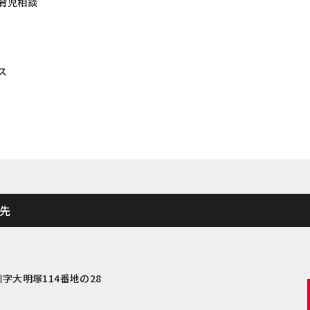
育児相談
ス
先
川字大明塚114番地の28