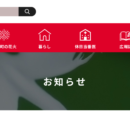
検索
町の花火
暮らし
休日当番医
広報
生活・その他
浅川町の歩み
福祉
浅川町オープンデータ
商工業関連
ふ
住宅・建築・道路・土木
広報あさかわ
年金・保険
各種公表データ
文化・スポーツ施設
浅
上下水道・都市計画
各課へのお問い合わせ
税金
届出様式ダウンロード
防犯・交通・行政相
お知らせ
環境・衛生
公共機関へのお問い合わせ
農業関連
例規集