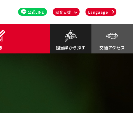
公式LINE
閲覧支援
Language
誌
担当課から探す
交通アクセス
るさと応援寄付金
関連
川町紹介Movie
談・消費者行政