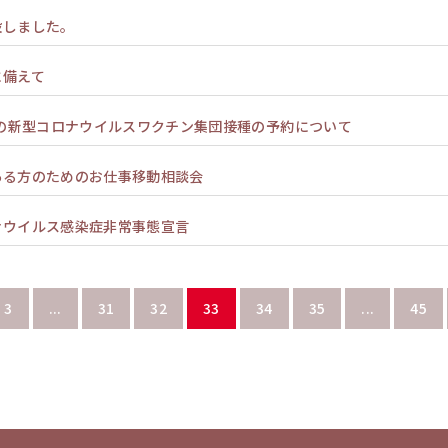
設しました。
に備えて
での新型コロナウイルスワクチン集団接種の予約について
ある方のためのお仕事移動相談会
ナウイルス感染症非常事態宣言
3
...
31
32
33
34
35
...
45