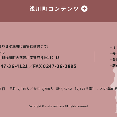
浅川町コンテンツ
合わせは浅川町役場総務課まで］
リ
292
サ
川郡浅川町大字浅川字背戸谷地112-15
免
247-36-4121／FAX 0247-36-2895
著
人口
男性
2,815人
女性
2,760人
計
5,575人［2,177世帯］
2026年07
Copyright © asakawa-town All rights reserved.