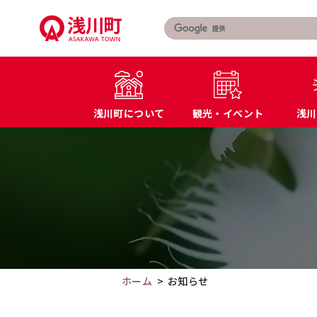
こ
の
ペ
ー
ジ
の
浅川町について
観光・イベント
浅川
本
文
こ
町長あいさつ
届出・証明書
へ
こ
浅川町の概要
マイナンバー
移
か
特産品・名産品
教育
動
ら
交通アクセス
防災
本
文
で
す。
ホーム
お知らせ