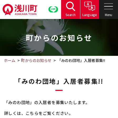
こ
の
Menu
Search
Language
ペ
こ
ー
こ
ジ
町からのお知らせ
か
の
ら
本
本
文
文
ホーム
町からのお知らせ
「みのわ団地」入居者募集!!
へ
で
移
す。
動
「みのわ団地」入居者募集!!
「みのわ団地」の入居者を募集いたします。
詳しくは、こちらをご覧ください。