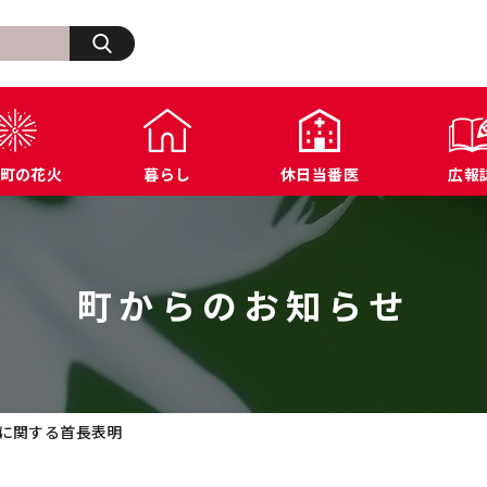
検索
町の花火
暮らし
休日当番医
広報
生活・その他
浅川町の歩み
福祉
浅川町オープンデータ
商工業関連
ふ
住宅・建築・道路・土木
広報あさかわ
年金・保険
各種公表データ
文化・スポーツ施設
浅
上下水道・都市計画
各課へのお問い合わせ
税金
届出様式ダウンロード
防犯・交通・行政相
町からのお知らせ
環境・衛生
公共機関へのお問い合わせ
農業関連
例規集
に関する首長表明