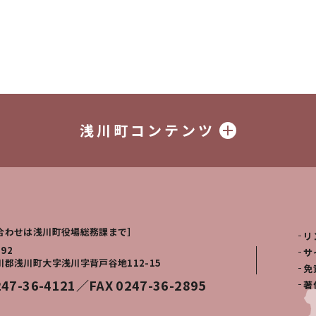
浅川町コンテンツ
合わせは浅川町役場総務課まで］
リ
292
サ
川郡浅川町大字浅川字背戸谷地112-15
免
247-36-4121／FAX 0247-36-2895
著