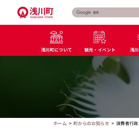
こ
の
ペ
ー
ジ
の
浅川町について
観光・イベント
浅川
本
文
こ
町長あいさつ
届出・証明書
へ
こ
浅川町の概要
マイナンバー
移
か
特産品・名産品
教育
動
ら
交通アクセス
防災
本
文
で
す。
ホーム
町からのお知らせ
消費者行政