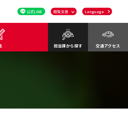
公式LINE
閲覧支援
Language
誌
担当課から探す
交通アクセス
るさと応援寄付金
関連
川町紹介Movie
談・消費者行政