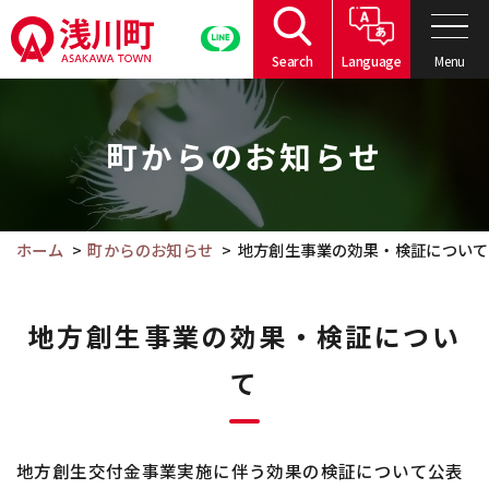
こ
の
Menu
Search
Language
ペ
こ
ー
こ
ジ
町からのお知らせ
か
の
ら
本
本
文
文
ホーム
町からのお知らせ
地方創生事業の効果・検証について
へ
で
移
す。
動
地方創生事業の効果・検証につい
て
地方創生交付金事業実施に伴う効果の検証について公表