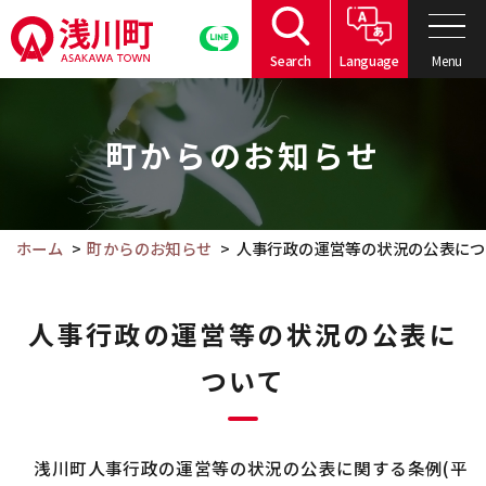
こ
の
Menu
Search
Language
ペ
こ
ー
こ
ジ
町からのお知らせ
か
の
ら
本
本
文
文
ホーム
町からのお知らせ
人事行政の運営等の状況の公表につ
へ
で
移
す。
動
人事行政の運営等の状況の公表に
ついて
浅川町人事行政の運営等の状況の公表に関する条例(平