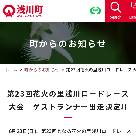
こ
の
Search
Lan
ペ
こ
ー
こ
ジ
町からのお知らせ
か
の
ら
本
本
文
文
ホーム
町からのお知らせ
第23回花火の里浅川ロードレース大
へ
で
移
す。
動
第23回花火の里浅川ロードレース
大会 ゲストランナー出走決定!!
6
月
23
日
(
日
)
、第
23
回となる花火の里浅川ロードレース