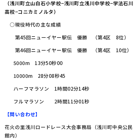
（浅川町立山白石小学校−浅川町立浅川中学校−学法石川
高校−コニカミノルタ）
○現役時代の主な成績
第
45
回ニューイヤー駅伝 優勝 （第
4
区
8
位）
第
46
回ニューイヤー駅伝 優勝 （第
4
区
10
位）
5000m
13
分
50
秒
00
10000m
28
分
08
秒
45
ハーフマラソン
1
時間
02
分
14
秒
フルマラソン
2
時間
11
分
01
秒
【問い合わせ】
花火の里浅川ロードレース大会事務局（浅川町中央公民
館内）