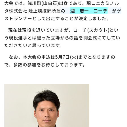
大会では、浅川町
(
山白石
)
出身であり、現コニカミノル
タ株式会社 陸上競技部所属
の
迎 忠一 コーチ
がゲ
ストランナーとして出走することが決定しました。
現在は現役を退いていますが、コーチ
(
スカウト
)
とい
う現役選手とは違った立場からの話を開会式にてしてい
ただきたいと思っています。
なお、本大会の申込は
5
月
7
日
(
火
)
までとなりますの
で、多数の参加をお待ちしております。