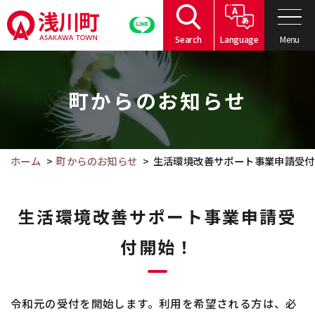
こ
の
Menu
Search
Language
ペ
こ
ー
こ
ジ
町からのお知らせ
か
の
ら
本
本
文
文
ホーム
町からのお知らせ
生活環境改善サポート事業申請受付
へ
で
移
す。
動
生活環境改善サポート事業申請受
付開始！
令和元の受付を開始します。利用を希望される方は、必