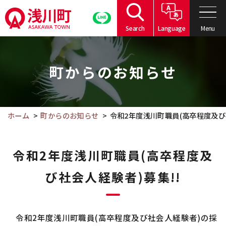
こ
の
Menu
Search
Language
ペ
こ
ー
こ
ジ
町からのお知らせ
か
の
ら
本
本
文
文
ホーム
町からのお知らせ
令和2年度浅川町職員(高卒程度及び
へ
で
移
す。
動
令和2年度浅川町職員(高卒程度及
び社会人経験者)募集!!
令和2年度浅川町職員(高卒程度及び社会人経験者)の採