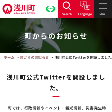
こ
の
Menu
Search
Language
ペ
こ
ー
こ
ジ
町からのお知らせ
か
の
ら
本
本
文
文
ホーム
町からのお知らせ
浅川町公式Twitterを開設しまし
へ
で
移
す。
動
浅川町公式Twitterを開設しまし
た。
町では、行政情報やイベント・観光情報、災害発生時