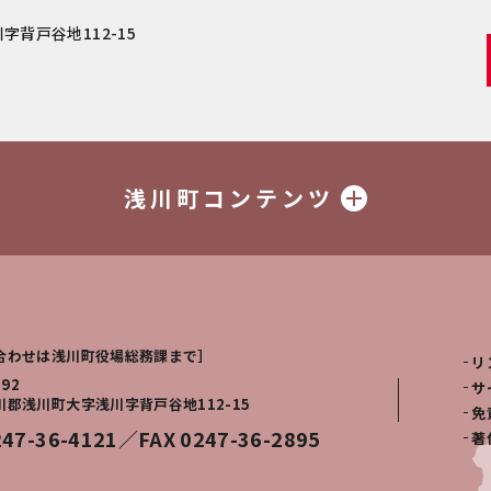
字背戸谷地112-15
浅川町コンテンツ
合わせは浅川町役場総務課まで］
リ
292
サ
川郡浅川町大字浅川字背戸谷地112-15
免
247-36-4121／FAX 0247-36-2895
著