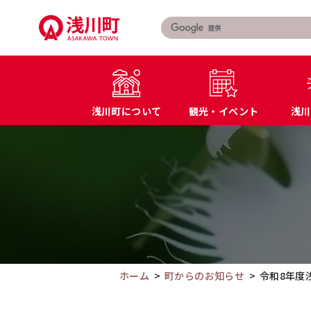
こ
の
ペ
ー
ジ
の
浅川町について
観光・イベント
浅川
本
文
こ
町長あいさつ
届出・証明書
へ
こ
浅川町の概要
マイナンバー
移
か
特産品・名産品
教育
動
ら
交通アクセス
防災
本
文
で
す。
ホーム
町からのお知らせ
令和8年度