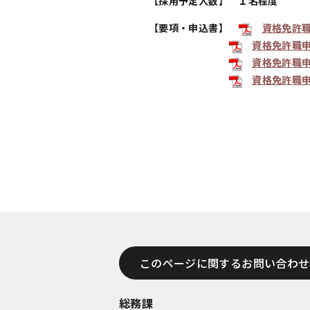
【採用予定人数】 １名程度
【要項・申込書】
資格免許
資格免許職
資格免許職
資格免許職申
このページに関するお問い合わせ
総務課