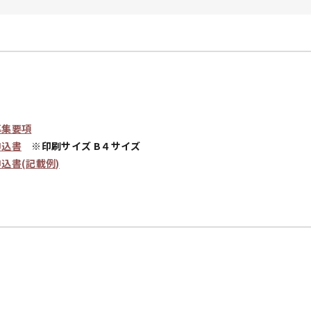
募集要項
申込書
※印刷サイズ B４サイズ
込書(記載例)