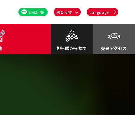
公式LINE
閲覧支援
Language
誌
担当課から探す
交通アクセス
るさと応援寄付金
関連
川町紹介Movie
談・消費者行政