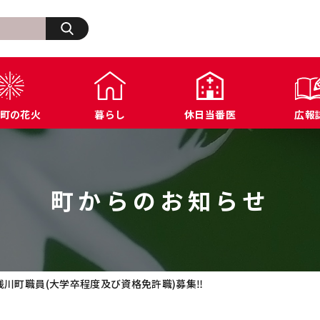
検索
町の花火
暮らし
休日当番医
広報
生活・その他
浅川町の歩み
福祉
浅川町オープンデータ
商工業関連
ふ
住宅・建築・道路・土木
広報あさかわ
年金・保険
各種公表データ
文化・スポーツ施設
浅
上下水道・都市計画
各課へのお問い合わせ
税金
届出様式ダウンロード
防犯・交通・行政相
町からのお知らせ
環境・衛生
公共機関へのお問い合わせ
農業関連
例規集
浅川町職員(大学卒程度及び資格免許職)募集‼