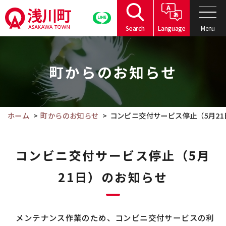
こ
の
Menu
Search
Language
ペ
こ
ー
こ
ジ
町からのお知らせ
か
の
ら
本
本
文
文
ホーム
町からのお知らせ
コンビニ交付サービス停止（5月2
へ
で
移
す。
動
コンビニ交付サービス停止（5月
21日）のお知らせ
メンテナンス作業のため、コンビニ交付サービスの利