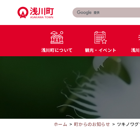
こ
の
ペ
ー
ジ
の
浅川町について
観光・イベント
浅川
本
文
こ
町長あいさつ
届出・証明書
へ
こ
浅川町の概要
マイナンバー
移
か
特産品・名産品
教育
動
ら
交通アクセス
防災
本
文
で
す。
ホーム
町からのお知らせ
ツキノワグ