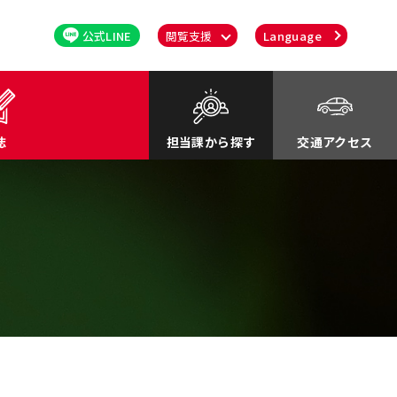
公式LINE
閲覧支援
Language
誌
担当課から探す
交通アクセス
るさと応援寄付金
関連
川町紹介Movie
談・消費者行政