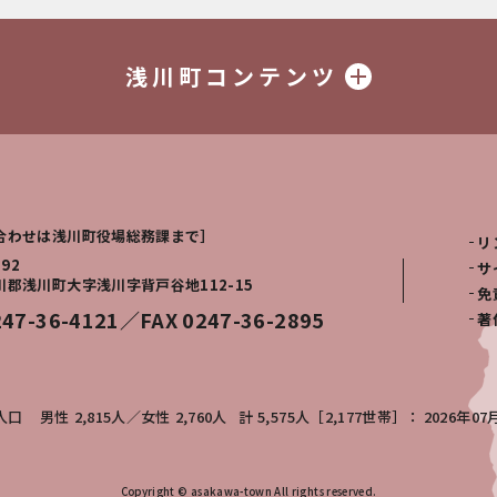
浅川町コンテンツ
合わせは浅川町役場総務課まで］
リ
292
サ
川郡浅川町大字浅川字背戸谷地112-15
免
247-36-4121／FAX 0247-36-2895
著
人口
男性
2,815人
女性
2,760人
計
5,575人［2,177世帯］
2026年07
Copyright © asakawa-town All rights reserved.