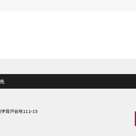
先
字背戸谷地112-15