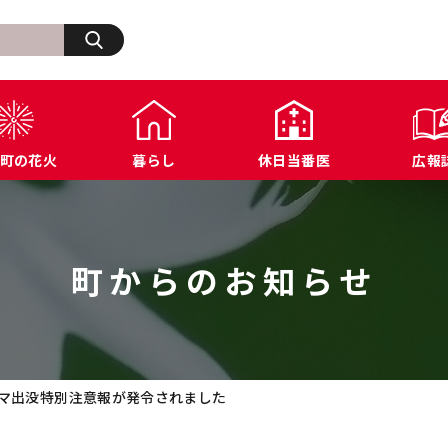
検索
町の花火
暮らし
休日当番医
広報
生活・その他
浅川町の歩み
福祉
浅川町オープンデータ
商工業関連
ふ
住宅・建築・道路・土木
広報あさかわ
年金・保険
各種公表データ
文化・スポーツ施設
浅
上下水道・都市計画
各課へのお問い合わせ
税金
届出様式ダウンロード
防犯・交通・行政相
町からのお知らせ
環境・衛生
公共機関へのお問い合わせ
農業関連
例規集
マ出没特別注意報が発令されました