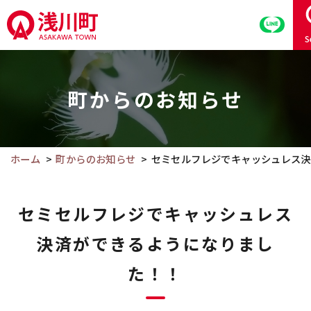
こ
の
S
ペ
こ
ー
こ
ジ
町からのお知らせ
か
の
ら
本
本
文
文
ホーム
町からのお知らせ
セミセルフレジでキャッシュレス決
へ
で
移
す。
動
セミセルフレジでキャッシュレス
決済ができるようになりまし
た！！