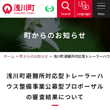
こ
の
Menu
Search
Language
ペ
こ
ー
こ
ジ
町からのお知らせ
か
の
ら
本
本
文
文
ホーム
町からのお知らせ
浅川町避難所対応型トレーラーハウ
へ
で
移
す。
動
浅川町避難所対応型トレーラーハ
ウス整備事業公募型プロポーザル
の審査結果について