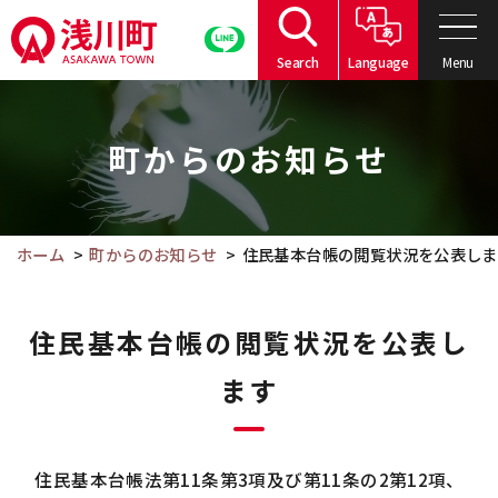
こ
の
Menu
Search
Language
ペ
こ
ー
こ
ジ
町からのお知らせ
か
の
ら
本
本
文
文
ホーム
町からのお知らせ
住民基本台帳の閲覧状況を公表しま
へ
で
移
す。
動
住民基本台帳の閲覧状況を公表し
ます
住民基本台帳法第11条第3項及び第11条の2第12項、