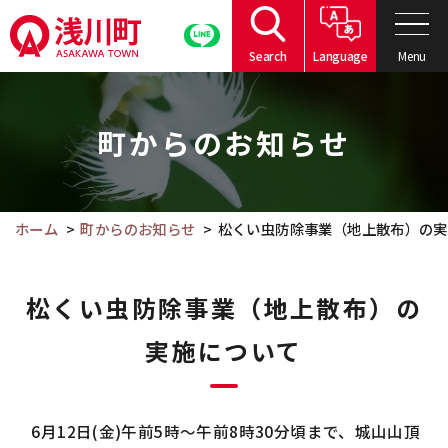
こ
の
Menu
Search
Language
ペ
こ
ー
こ
ジ
町からのお知らせ
か
の
ら
本
本
文
文
ホーム
町からのお知らせ
松くい虫防除事業（地上散布）の実
へ
で
移
す。
動
松くい虫防除事業（地上散布）の
実施について
6月12日(金)午前5時～午前8時30分頃まで、城山山頂