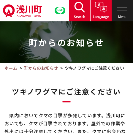
こ
の
Menu
Search
Language
ペ
こ
ー
こ
ジ
町からのお知らせ
か
の
ら
本
本
文
文
ホーム
町からのお知らせ
ツキノワグマにご注意ください
へ
で
移
す。
動
ツキノワグマにご注意ください
県内においてクマの目撃が多発しています。浅川町に
おいても、クマが目撃されております。屋外での作業や
外出には十分注意してください。また、クマに出会わな