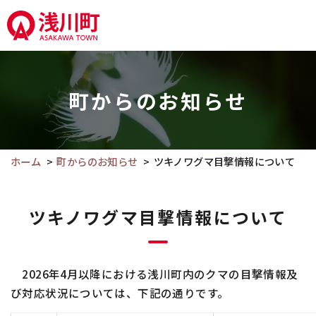
こ
の
ペ
こ
ー
こ
ジ
町からのお知らせ
か
の
ら
本
本
文
文
ホーム
町からのお知らせ
ツキノワグマ目撃情報について
へ
で
移
す。
動
ツキノワグマ目撃情報について
2026年4月以降における浅川町内のクマの目撃情報及
び対応状況については、下記の通りです。