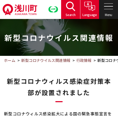
こ
の
Menu
Search
Language
ペ
こ
ー
こ
ジ
新型コロナウイルス関連情報
か
の
ら
本
本
文
文
ホーム
新型コロナウイルス関連情報
行政情報
新型コロナ
へ
で
移
す。
動
新型コロナウィルス感染症対策本
部が設置されました
新型コロナウィルス感染拡大による国の緊急事態宣言を