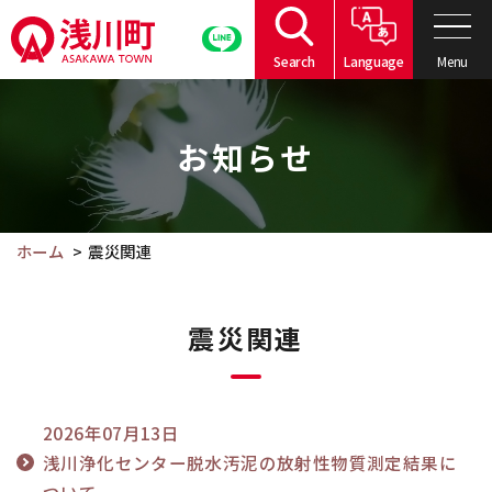
こ
の
Menu
Search
Language
ペ
こ
ー
こ
ジ
お知らせ
か
の
ら
本
本
文
文
ホーム
震災関連
へ
で
移
す。
動
震災関連
2026年07月13日
浅川浄化センター脱水汚泥の放射性物質測定結果に
ついて