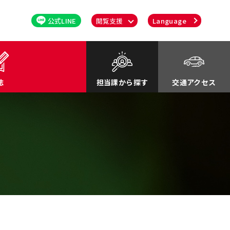
公式LINE
閲覧支援
Language
誌
担当課から探す
交通アクセス
るさと応援寄付金
関連
川町紹介Movie
談・消費者行政