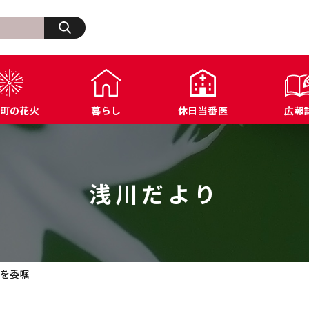
検索
町の花火
暮らし
休日当番医
広報
生活・その他
浅川町の歩み
福祉
浅川町オープンデータ
商工業関連
ふ
住宅・建築・道路・土木
広報あさかわ
年金・保険
各種公表データ
文化・スポーツ施設
浅
上下水道・都市計画
各課へのお問い合わせ
税金
届出様式ダウンロード
防犯・交通・行政相
浅川だより
環境・衛生
公共機関へのお問い合わせ
農業関連
例規集
員を委嘱