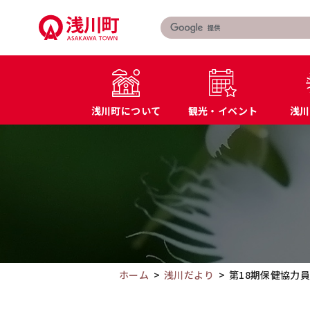
こ
の
ペ
ー
ジ
の
浅川町について
観光・イベント
浅川
本
文
こ
町長あいさつ
届出・証明書
へ
こ
浅川町の概要
マイナンバー
移
か
特産品・名産品
教育
動
ら
交通アクセス
防災
本
文
で
す。
ホーム
浅川だより
第18期保健協力