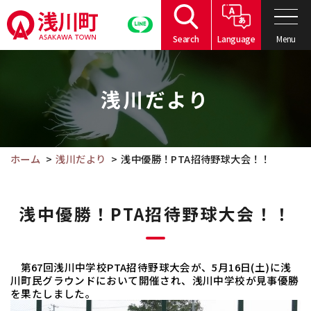
こ
の
Menu
Search
Language
ペ
こ
ー
こ
ジ
浅川だより
か
の
ら
本
本
文
文
ホーム
浅川だより
浅中優勝！PTA招待野球大会！！
へ
で
移
す。
動
浅中優勝！PTA招待野球大会！！
第
67
回浅川中学校
PTA
招待野球大会が、
5
月
16
日
(
土
)
に浅
川町民グラウンドにおいて開催され、浅川中学校が見事優勝
を果たしました。