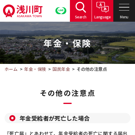
こ
の
Menu
Search
Language
ペ
こ
ー
こ
ジ
年金・保険
か
の
ら
本
本
文
文
ホーム
年金・保険
国民年金
その他の注意点
へ
で
移
す。
動
その他の注意点
年金受給者が死亡した場合
『死亡届』とあわせて、年金受給者の死亡に関する届出