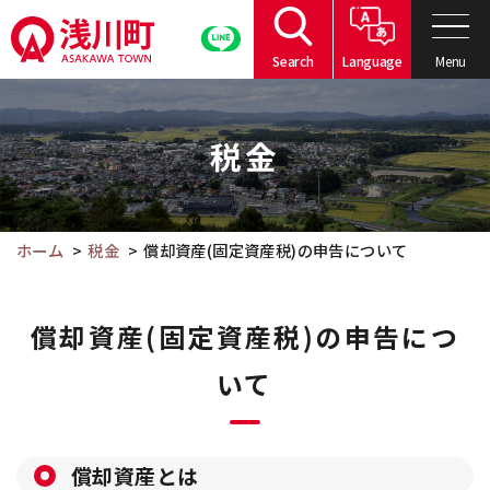
こ
の
Menu
Search
Language
ペ
こ
ー
こ
ジ
税金
か
の
ら
本
本
文
文
ホーム
税金
償却資産(固定資産税)の申告について
へ
で
移
す。
動
償却資産(固定資産税)の申告につ
いて
償却資産とは