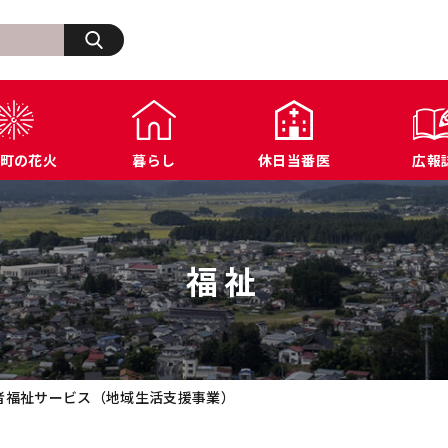
検索
町の花火
暮らし
休日当番医
広報
生活・その他
浅川町の歩み
福祉
浅川町オープンデータ
商工業関連
ふ
住宅・建築・道路・土木
広報あさかわ
年金・保険
各種公表データ
文化・スポーツ施設
浅
上下水道・都市計画
各課へのお問い合わせ
税金
届出様式ダウンロード
防犯・交通・行政相
福祉
環境・衛生
公共機関へのお問い合わせ
農業関連
例規集
者福祉サービス（地域生活支援事業）