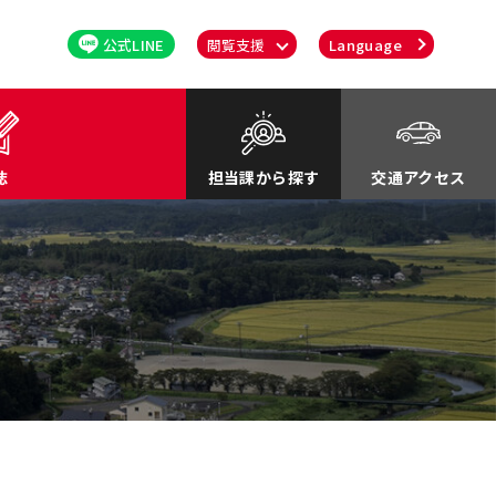
公式LINE
閲覧支援
Language
誌
担当課から探す
交通アクセス
るさと応援寄付金
関連
川町紹介Movie
談・消費者行政