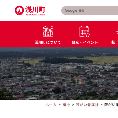
こ
の
ペ
ー
ジ
の
浅川町について
観光・イベント
浅川
本
文
こ
町長あいさつ
届出・証明書
へ
こ
浅川町の概要
マイナンバー
移
か
特産品・名産品
教育
動
ら
交通アクセス
防災
本
文
で
す。
ホーム
福祉
障がい者福祉
障がい