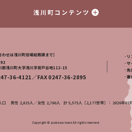
浅川町コンテンツ
合わせは浅川町役場総務課まで］
リ
292
サ
川郡浅川町大字浅川字背戸谷地112-15
免
247-36-4121／FAX 0247-36-2895
著
人口
男性
2,815人
女性
2,760人
計
5,575人［2,177世帯］
2026年07
Copyright © asakawa-town All rights reserved.