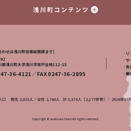
浅川町コンテンツ
合わせは浅川町役場総務課まで］
リ
292
サ
川郡浅川町大字浅川字背戸谷地112-15
免
247-36-4121／FAX 0247-36-2895
著
人口
男性
2,815人
女性
2,760人
計
5,575人［2,177世帯］
2026年07
Copyright © asakawa-town All rights reserved.