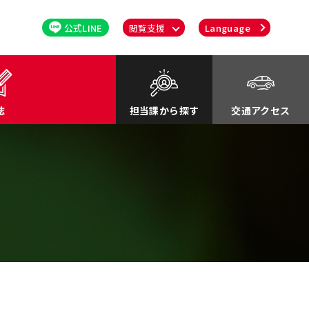
公式LINE
閲覧支援
Language
誌
担当課から探す
交通アクセス
るさと応援寄付金
関連
川町紹介Movie
談・消費者行政