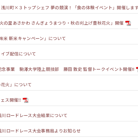
】浅川町×３トップシェフ 夢の競演！「食の体験イベント」開催しま
 花火の里あさかわ さんぎょうまつり・秋の刈上げ豊秋花火」開催
味米 新米キャンペーン」について
ライブ配信について
記念事業 駒澤大学陸上競技部 藤田 敦史 監督トークイベント開催!!
の花火」について
ェス開催‼
浅川ロードレース大会結果について
浅川ロードレース大会事務局よりお知らせ