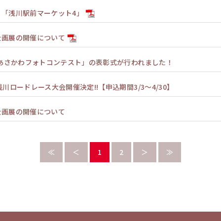
！「浅川駅前マーケット4」
企画展の開催について
里あさかわフォトコンテスト」の表彰式が行われました！
川ロードレース大会開催決定!!【申込期間3/3～4/30】
企画展の開催について
≪
＜
1
2
＞
≫