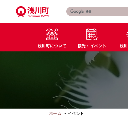
こ
の
ペ
ー
ジ
の
浅川町について
観光・イベント
浅川
本
文
こ
町長あいさつ
届出・証明書
へ
こ
浅川町の概要
マイナンバー
移
か
特産品・名産品
教育
動
ら
交通アクセス
防災
本
文
で
す。
ホーム
イベント