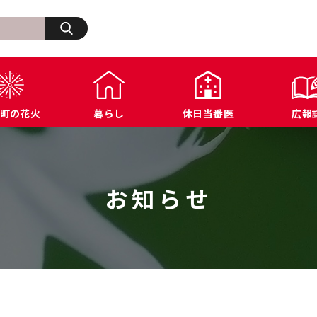
検索
町の花火
暮らし
休日当番医
広報
生活・その他
浅川町の歩み
福祉
浅川町オープンデータ
商工業関連
ふ
住宅・建築・道路・土木
広報あさかわ
年金・保険
各種公表データ
文化・スポーツ施設
浅
上下水道・都市計画
各課へのお問い合わせ
税金
届出様式ダウンロード
防犯・交通・行政相
お知らせ
環境・衛生
公共機関へのお問い合わせ
農業関連
例規集