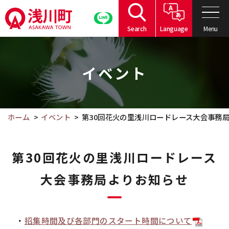
こ
の
Menu
Search
Language
ペ
こ
ー
こ
ジ
イベント
か
の
ら
本
本
文
文
ホーム
イベント
第30回花火の里浅川ロードレース大会事務
へ
で
移
す。
動
第30回花火の里浅川ロードレース
大会事務局よりお知らせ
・
招集時間及び各部門のスタート時間について