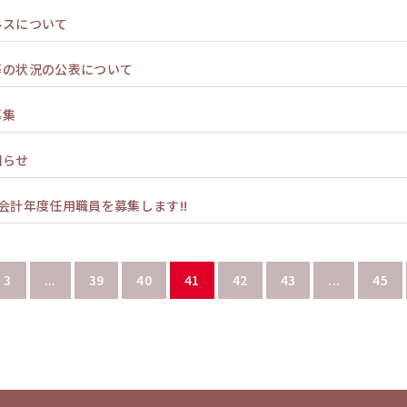
ルスについて
等の状況の公表について
募集
知らせ
会計年度任用職員を募集します!!
3
...
39
40
41
42
43
...
45