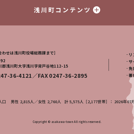
浅川町コンテンツ
合わせは浅川町役場総務課まで］
リ
292
サ
川郡浅川町大字浅川字背戸谷地112-15
免
247-36-4121／FAX 0247-36-2895
著
人口
男性
2,815人
女性
2,760人
計
5,575人［2,177世帯］
2026年07
Copyright © asakawa-town All rights reserved.