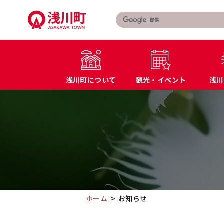
こ
の
ペ
ー
ジ
の
浅川町について
観光・イベント
浅川
本
文
こ
町長あいさつ
届出・証明書
へ
こ
浅川町の概要
マイナンバー
移
か
特産品・名産品
教育
動
ら
交通アクセス
防災
本
文
で
す。
ホーム
お知らせ