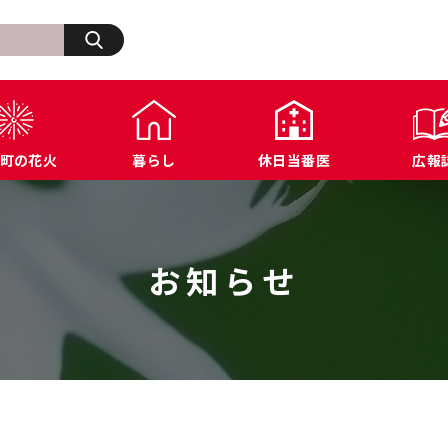
検索
町の花火
暮らし
休日当番医
広報
生活・その他
浅川町の歩み
福祉
浅川町オープンデータ
商工業関連
ふ
住宅・建築・道路・土木
広報あさかわ
年金・保険
各種公表データ
文化・スポーツ施設
浅
上下水道・都市計画
各課へのお問い合わせ
税金
届出様式ダウンロード
防犯・交通・行政相
お知らせ
環境・衛生
公共機関へのお問い合わせ
農業関連
例規集