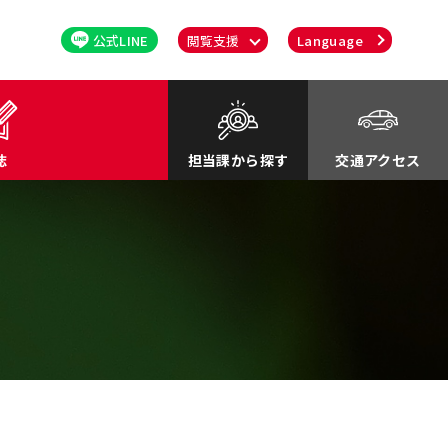
公式LINE
閲覧支援
Language
誌
担当課から探す
交通アクセス
るさと応援寄付金
関連
川町紹介Movie
談・消費者行政