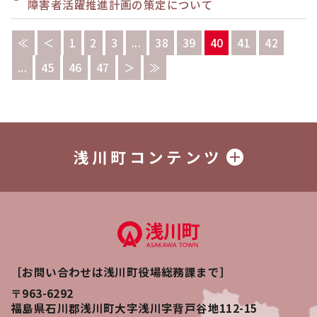
障害者活躍推進計画の策定について
≪
＜
1
2
3
...
38
39
40
41
42
...
45
46
47
＞
≫
浅川町コンテンツ
［お問い合わせは浅川町役場総務課まで］
〒963-6292
福島県石川郡浅川町大字浅川字背戸谷地112-15