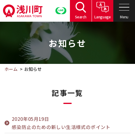
こ
の
Menu
Search
Language
ペ
こ
ー
こ
ジ
お知らせ
か
の
ら
本
本
文
文
ホーム
お知らせ
へ
で
移
す。
動
記事一覧
2020年05月19日
感染防止のための新しい生活様式のポイント