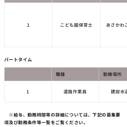
１
こども園保育士
あさかわ
パートタイム
職種
勤務場所
１
道路作業員
建設水
※給与、勤務時間等の詳細については、下記の募集要
項及び勤務条件等一覧をご覧ください。