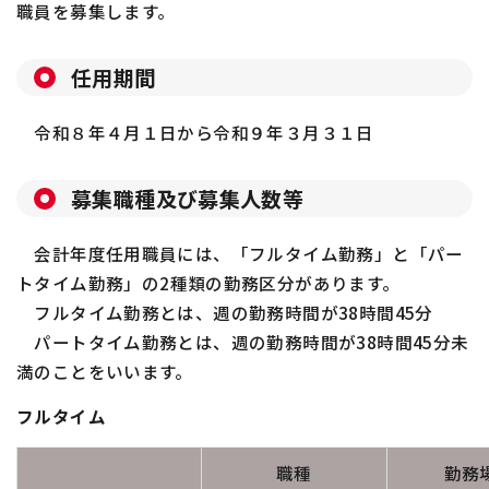
職員を募集します。
任用期間
令和８年４月１日から令和９年３月３１日
募集職種及び募集人数等
会計年度任用職員には、「フルタイム勤務」と「パー
トタイム勤務」の
2
種類の勤務区分があります。
フルタイム勤務とは、週の勤務時間が
38
時間
45
分
パートタイム勤務とは、週の勤務時間が
38
時間
45
分未
満のことをいいます。
フルタイム
職種
勤務