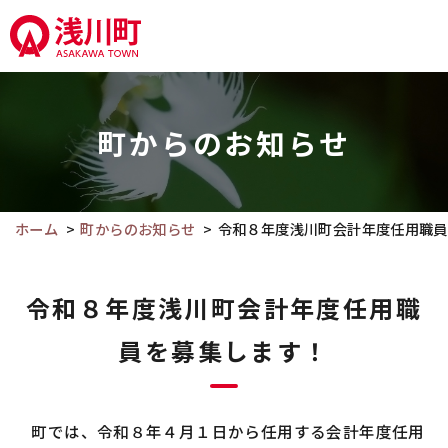
こ
の
ペ
こ
ー
こ
ジ
町からのお知らせ
か
の
ら
本
本
文
文
ホーム
町からのお知らせ
令和８年度浅川町会計年度任用職員
へ
で
移
す。
動
令和８年度浅川町会計年度任用職
員を募集します！
町では、令和８年４月１日から任用する会計年度任用