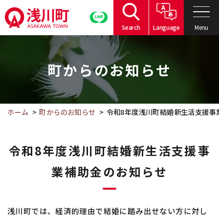
こ
の
Menu
Search
Language
ペ
こ
ー
こ
ジ
町からのお知らせ
か
の
ら
本
本
文
文
ホーム
町からのお知らせ
令和8年度浅川町結婚新生活支援事
へ
で
移
す。
動
令和8年度浅川町結婚新生活支援事
業補助金のお知らせ
浅川町では、経済的理由で結婚に踏み出せない方に対し