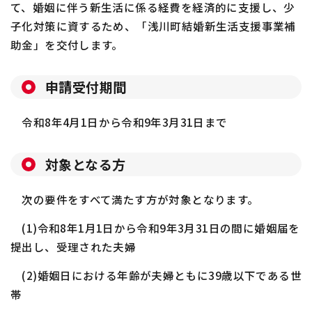
て、婚姻に伴う新生活に係る経費を経済的に支援し、少
子化対策に資するため、「浅川町結婚新生活支援事業補
助金」を交付します。
申請受付期間
令和8年
4
月
1
日から令和9年
3
月
31
日まで
対象となる方
次の要件をすべて満たす方が対象となります。
(1)令和8年
1
月
1
日から令和9年
3
月
31
日の間に婚姻届を
提出し、受理された夫婦
(2)婚姻日における年齢が夫婦ともに
39
歳以下である世
帯