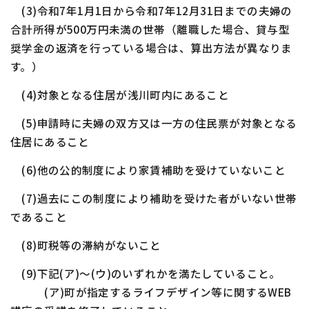
(3)令和7年
1
月
1
日から令和7年
12
月
31
日までの夫婦の
合計所得が
500
万円未満の世帯（離職した場合、貸与型
奨学金の返済を行っている場合は、算出方法が異なりま
す。）
(4)対象となる住居が浅川町内にあること
(5)申請時に夫婦の双方又は一方の住民票が対象となる
住居にあること
(6)他の公的制度により家賃補助を受けていないこと
(7)過去にこの制度により補助を受けた者がいない世帯
であること
(8)町税等の滞納がないこと
(9)下記(ア)～(ウ)のいずれかを満たしていること。
(ア)町が指定するライフデザイン等に関するWEB