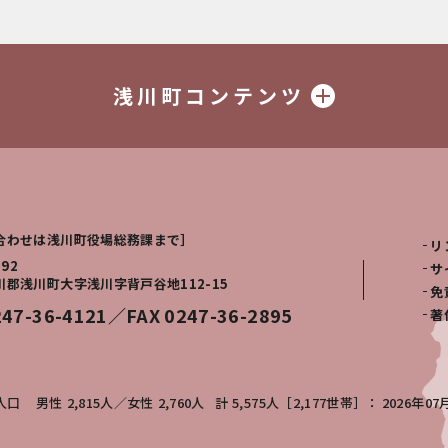
浅川町コンテンツ
合わせは浅川町役場総務課まで］
リ
292
サ
川郡浅川町大字浅川字背戸谷地112-15
免
247-36-4121／FAX 0247-36-2895
著
人口
男性
2,815人
女性
2,760人
計
5,575人［2,177世帯］
2026年07