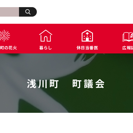
検索
町の花火
暮らし
休日当番医
広報
生活・その他
浅川町の歩み
福祉
浅川町オープンデータ
商工業関連
ふ
住宅・建築・道路・土木
広報あさかわ
年金・保険
各種公表データ
文化・スポーツ施設
浅
上下水道・都市計画
各課へのお問い合わせ
税金
届出様式ダウンロード
防犯・交通・行政相
浅川町 町議会
環境・衛生
公共機関へのお問い合わせ
農業関連
例規集