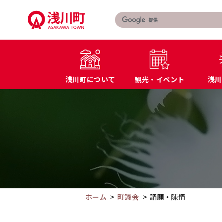
こ
の
ペ
ー
ジ
の
浅川町について
観光・イベント
浅川
本
文
こ
町長あいさつ
届出・証明書
へ
こ
浅川町の概要
マイナンバー
移
か
特産品・名産品
教育
動
ら
交通アクセス
防災
本
文
で
す。
ホーム
町議会
請願・陳情