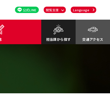
公式LINE
閲覧支援
Language
誌
担当課から探す
交通アクセス
るさと応援寄付金
関連
川町紹介Movie
談・消費者行政