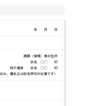
年 月 日
請願（陳情）者の住所
氏名 ○○ 印
紹介議員 氏名 ○○ 印
のみ、署名又は記名押印が必要です）