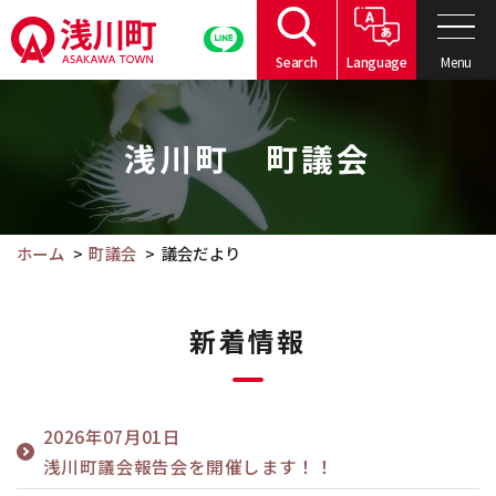
こ
の
Menu
Search
Language
ペ
こ
ー
こ
ジ
浅川町 町議会
か
の
ら
本
本
文
文
ホーム
町議会
議会だより
へ
で
移
す。
動
新着情報
2026年07月01日
浅川町議会報告会を開催します！！