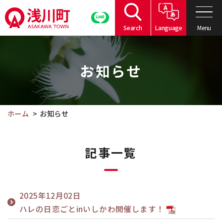
こ
の
Menu
Search
Language
ペ
こ
ー
こ
ジ
お知らせ
か
の
ら
本
本
文
文
ホーム
お知らせ
へ
で
移
す。
動
記事一覧
2025年12月02日
ハレの日恋ごとinいしかわ開催します！