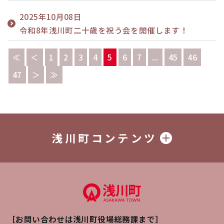
2025年10月08日
令和8年浅川町二十歳を祝う会を開催します！
≪
＜
1
2
3
4
5
6
7
...
45
46
47
＞
≫
浅川町コンテンツ
［お問い合わせは浅川町役場総務課まで］